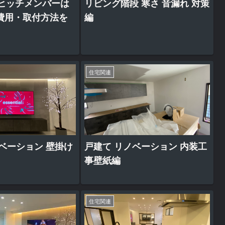
にヒッチメンバーは
リビング階段 寒さ 音漏れ 対策
費用・取付方法を
編
住宅関連
ベーション 壁掛け
戸建て リノベーション 内装工
事壁紙編
住宅関連