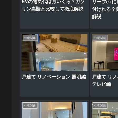
EVの電気代は月いくら？ガソ
リーフe+
リン高騰と比較して徹底解説
付けれる？
解説
住宅関連
住宅関連
戸建て リノベーション 照明編
戸建て リノ
テレビ編
住宅関連
住宅関連