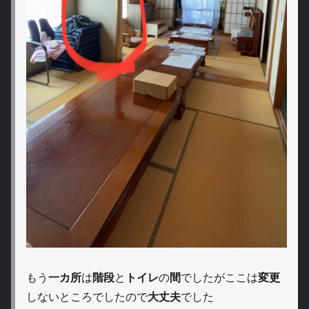
もう
一カ所
は
階段
と
トイレ
の
間
でしたがここは
変更
しないところでしたので
大丈夫
でした