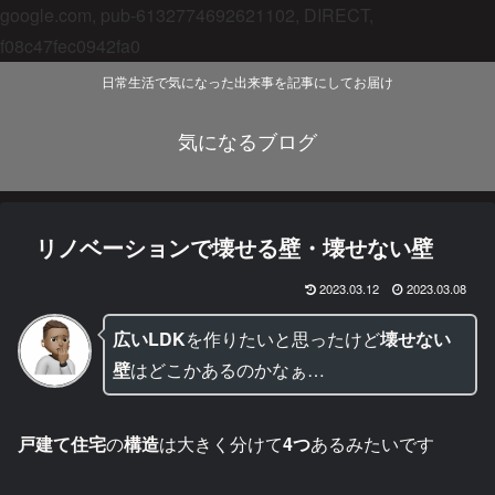
google.com, pub-6132774692621102, DIRECT,
f08c47fec0942fa0
日常生活で気になった出来事を記事にしてお届け
気になるブログ
リノベーションで壊せる壁・壊せない壁
2023.03.12
2023.03.08
広いLDK
を作りたいと思ったけど
壊せない
壁
はどこかあるのかなぁ…
戸建て住宅
の
構造
は大きく分けて
4つ
あるみたいです