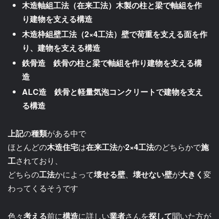
木造軸組工法（在来工法）木製の柱と梁で軸組を作
り建物を支える構造
木造枠組壁工法（2×4工法）壁で荷重を支える面を作
り、建物を支える構造
鉄骨造
鉄骨の柱と梁で軸組を作り建物を支える構
造
ALC造
鉄骨と軽量気泡コンクリートで建物を支え
る構造
上記
の
種類
がある中で
ほとんどの
木造住宅
は
在来工法
か
2×4工法
のどちらかで
施
工
されており、
どちらの
工法
かによって
壊せる壁
、
壊せない壁
が
大きく
変
わってくるそうです
色々
考える
前に
構造
に詳しい
業者
さんを
探して
聞いた方が