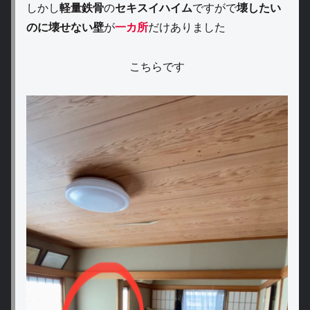
しかし
軽量鉄骨
の
セキスイハイム
ですがで
壊したい
のに壊せない壁
が
一カ所
だけありました
こちらです