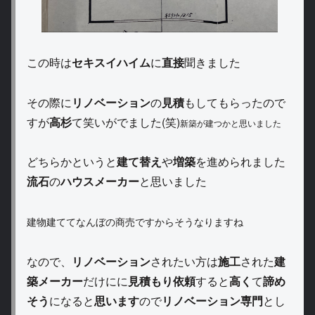
この時は
セキスイハイム
に
直接
聞きました
その際に
リノベーション
の
見積
もしてもらったので
すが
高杉
て笑いがでました(笑)
新築が建つかと思いました
どちらかというと
建て替え
や
増築
を進められました
流石
の
ハウスメーカー
と思いました
建物建ててなんぼの商売ですからそうなりますね
なので、
リノベーション
されたい方は
施工
された
建
築メーカー
だけにに
見積もり依頼
すると
高く
て
諦め
そう
になると
思います
ので
リノベーション専門
とし