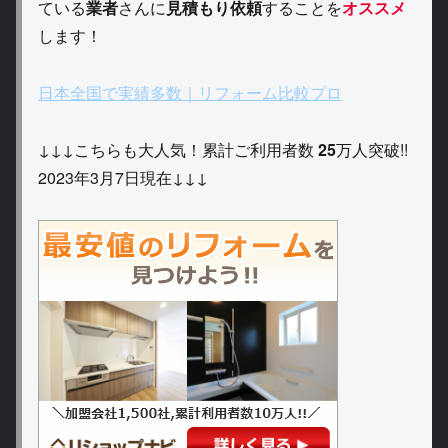
ている
業者
さんに
見積もり依頼
することを
オススメ
します！
日本全国で実績多数｜リフォーム比較プロ
↓↓↓こちらも大人気！累計ご利用者数
25
万人突破!!
2023年3月7日現在↓↓↓