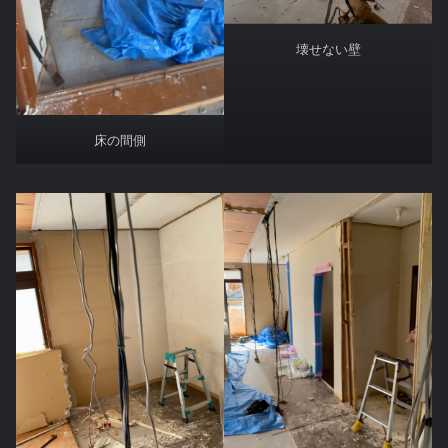
壊せない壁
床の間側