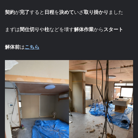
契約
が
完了
すると
日程
を
決めて
いざ
取り掛かり
ました
まずは
間仕切り
や
柱
などを壊す
解体作業
から
スタート
解体前
は
こちら