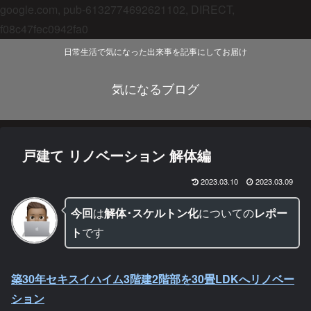
google.com, pub-6132774692621102, DIRECT,
f08c47fec0942fa0
日常生活で気になった出来事を記事にしてお届け
気になるブログ
戸建て リノベーション 解体編
2023.03.10
2023.03.09
今回
は
解体･スケルトン化
についての
レポー
ト
です
築30年セキスイハイム3階建
2階部を30畳LDKへリノベー
ション