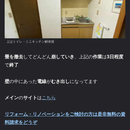
上はトイレ・ミニキッチン解体後
畳を撤去
してどんどん
崩していき
、上記の
作業
は
3日程度
で
終了
壁
の中にあった
電線
が
むき出し
になってます
メイン
の
サイト
は
こちら
リフォーム・リノベーションをご検討の方は是非無料の資
料請求をどうぞ