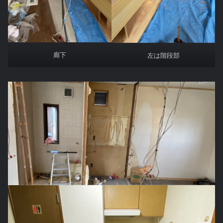
廊下
左は階段部