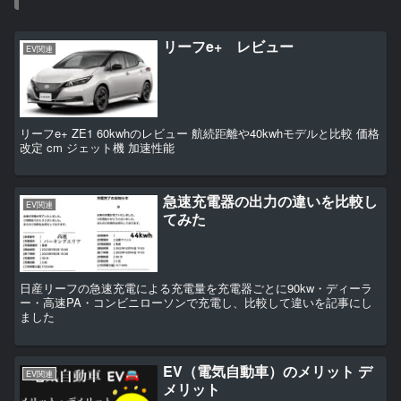
リーフe+ レビュー
EV関連
リーフe+ ZE1 60kwhのレビュー 航続距離や40kwhモデルと比較 価格
改定 cm ジェット機 加速性能
急速充電器の出力の違いを比較し
EV関連
てみた
日産リーフの急速充電による充電量を充電器ごとに90kw・ディーラ
ー・高速PA・コンビニローソンで充電し、比較して違いを記事にし
ました
EV（電気自動車）のメリット デ
EV関連
メリット