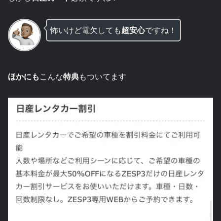
怖いけど電欠しても
超安心
ですね！
ほかにも
こんな
特典
もついてます