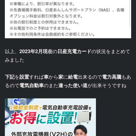
以上、
2023年2月現在
の
日産充電カード
の状況をまとめて
みました
下記
を
設置
すれば
車
から
家
に
給電
出来るので
電力高騰
もあ
るので
電気自動車
のまた
違った使い道
が出来そうですね