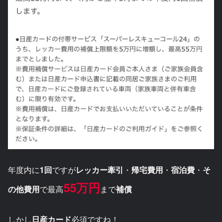
年度内に
1回
ですが
レッカー牽引
・
帰宅費用
・
宿泊費
・
そ
55万円
の他費用
で最高
まで
補償
しかし
日産カード
必須ですね！