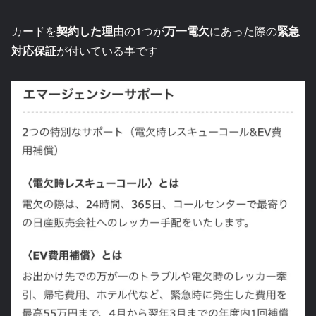
カードを
契約した理由
の1つが
万一電欠
にあった際の
緊急
対応保証
が付いている事です