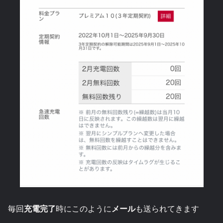
毎回
充電完了
時にこのように
メール
も送られてきます