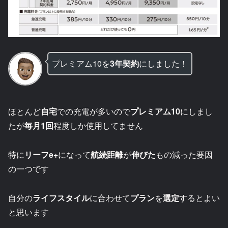
プレミアム10を
3年契約
にしました！
ほとんど
自宅
での充電が多いので
プレミアム10
にしまし
たが
毎月1回
程度しか使用してません
特に
リーフe+
になって
航続距離
が
伸びた
もの減った要因
の一つです
自分の
ライフスタイル
に合わせて
プラン
を
選定
するとよい
と思います