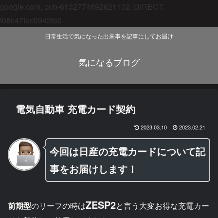
google.com, pub-6132774692621102, DIRECT,
f08c47fec0942fa0
日常生活で気になった出来事を記事にしてお届け
気になるブログ
電気自動車 充電カード契約
2023.03.10
2023.02.21
今回は日産の充電カードについて記
事をお届けします！
ZESP2
前期型
のリーフの時は
と言う大変お得な充電カー