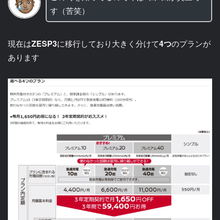
す（苦笑）
現在は
ZESP3
に移行しており大きく分けて
4つ
のプランが
あります