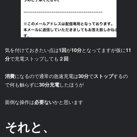
気を付けておきたい点は
1回
が
10分
となってますが仮に
11
分
で充電ストップしても
２回
消費
になるので通常の急速充電は
30分
で
ストップ
するの
で何も触らずに
30分充電
したほうが
面倒な操作は
必要ない
かと思います
それと、