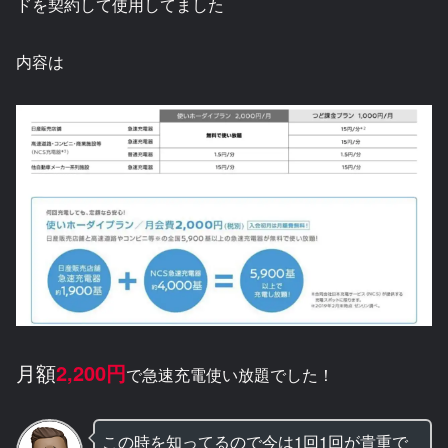
ドを契約して使用してました
内容は
月額
2,200円
で急速充電使い放題でした！
この時を知ってるので今は1回1回が貴重で